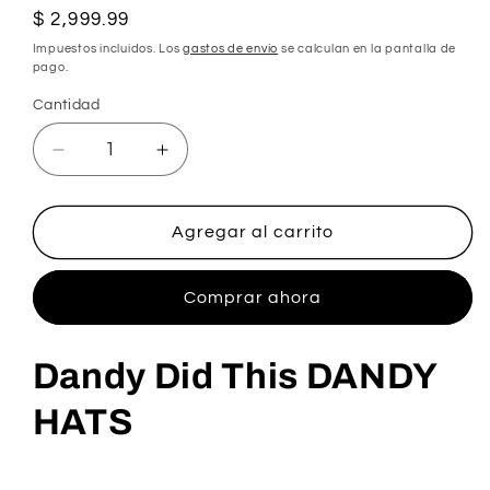
Precio
$ 2,999.99
habitual
Impuestos incluidos. Los
gastos de envío
se calculan en la pantalla de
pago.
Cantidad
Cantidad
Reducir
Aumentar
cantidad
cantidad
para
para
Dandy
Dandy
Agregar al carrito
Did
Did
This
This
Comprar ahora
Dandy Did This DANDY
HATS